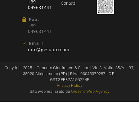
+39
Contatti
049681441
Fax:
+39
049681441
Email:
info@gesuato.com
Copyright 2025 – Gesuato Gianfranco & C. snc | Via A. Volta, 35/A – 37,
35020 Albignasego (PD) | P.Iva: 00043370287 | C.F.:
GSTGFR37A15G224E
Privacy Policy
Sito web realizzato da
Orezero Web Agency