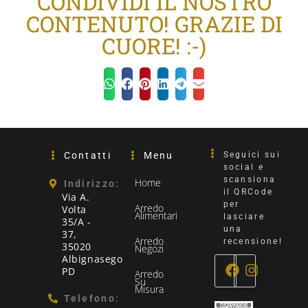
CONDIVIDI IL NOSTRO
CONTENUTO! GRAZIE DI
CUORE! :-)
Contatti
Menu
Seguici sui
social e
scansiona
Home
Indirizzo:
il QRCode
Via A.
per
Arredo
Volta
Alimentari
lasciare
35/A -
una
37,
Arredo
recensione!
35020
Negozi
Albignasego
PD
Arredo
Su
Misura
Telefono: