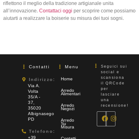
riflettono il meglio della tradizione artigianale unita
all’innovazione.
Contattaci oggi
per scoprire come possiamo
aiutarti a realizzare la boiserie su misura dei tuoi sogni.
Contatti
Menu
Seguici sui
social e
scansiona
Home
Indirizzo:
il QRCode
Via A.
per
Arredo
Volta
Alimentari
lasciare
35/A -
una
37,
Arredo
recensione!
35020
Negozi
Albignasego
PD
Arredo
Su
Misura
Telefono:
+39
Contatti