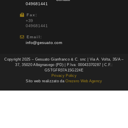
049681441
Fax:
+39
049681441
Email:
info@gesuato.com
Copyright 2025 – Gesuato Gianfranco & C. snc | Via A. Volta, 35/A –
37, 35020 Albignasego (PD) | P.Iva: 00043370287 | C.F.:
GSTGFR37A15G224E
Privacy Policy
Sito web realizzato da
Orezero Web Agency